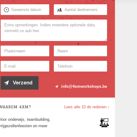
info@4xmworkshops.be
WAAROM 4XM?
Lees alle 10 de redenen ›
Voor jong en oud én elk niveau, van 10 tot
1000 deelnemers