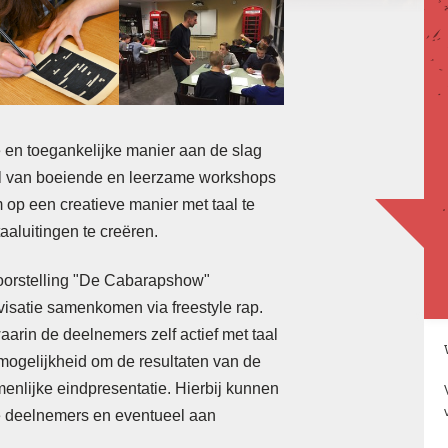
 en toegankelijke manier aan de slag
el van boeiende en leerzame workshops
op een creatieve manier met taal te
aaluitingen te creëren.
 voorstelling "De Cabarapshow"
visatie samenkomen via freestyle rap.
arin de deelnemers zelf actief met taal
 mogelijkheid om de resultaten van de
enlijke eindpresentatie. Hierbij kunnen
Voor onderwijs, teambuilding,
vrijgezellenfeesten en meer
e deelnemers en eventueel aan