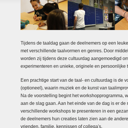
Tijdens de taaldag gaan de deelnemers op een leuke
met verschillende taalvormen en genres. Door midd
worden zij tijdens deze cultuurdag aangemoedigd om 
experimenteren en unieke, originele en persoonlijke t
Een prachtige start van de taal- en cultuurdag is de
(optioneel), waarin muziek en de kunst van taalimpro
Na de voorstelling begint het workshopprogramma, wa
aan de slag gaan. Aan het einde van de dag is er de
verschillende workshops te presenteren in een gezam
Op locatie door heel Nederland en België,
sinds 2004
de deelnemers hun creaties laten zien aan de ander
vrienden, familie, kennissen of collega's.