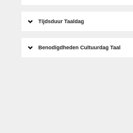
Tijdsduur Taaldag
Benodigdheden Cultuurdag Taal
Laatste posts op X
Een overzicht van wat we zoal
doen en waar kun je vinden op
ons
X account
.