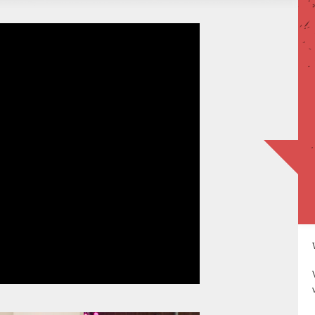
Op locatie door heel Nederland en België,
V
sinds 2004
v