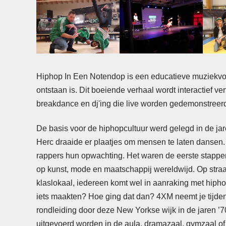
Hiphop In Een Notendop is een educatieve muziekvoo
ontstaan is. Dit boeiende verhaal wordt interactief v
breakdance en dj'ing die live worden gedemonstreerd
De basis voor de hiphopcultuur werd gelegd in de ja
Herc draaide er plaatjes om mensen te laten dansen.
rappers hun opwachting. Het waren de eerste stappen
op kunst, mode en maatschappij wereldwijd. Op straat, b
klaslokaal, iedereen komt wel in aanraking met hiph
iets maakten? Hoe ging dat dan? 4XM neemt je tijde
rondleiding door deze New Yorkse wijk in de jaren ’7
uitgevoerd worden in de aula, dramazaal, gymzaal of 