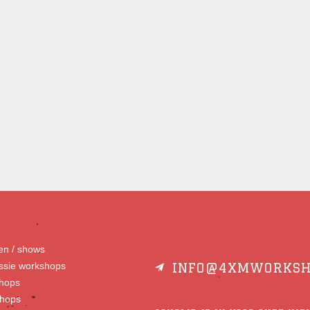
gen / shows
essie workshops
INFO@4XMWORKSH
hops
shops