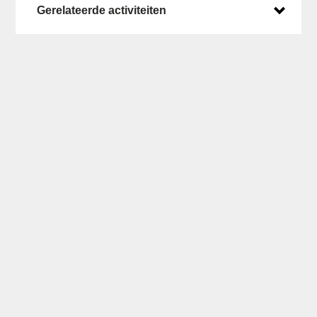
Gerelateerde activiteiten
Laatste posts op X
Een overzicht van wat we zoal doen en waar
kun je vinden op ons
X account
.
Laatste nieuws
Donderdag 03 april 2025
Creëer en leer met AI en AR Workshops