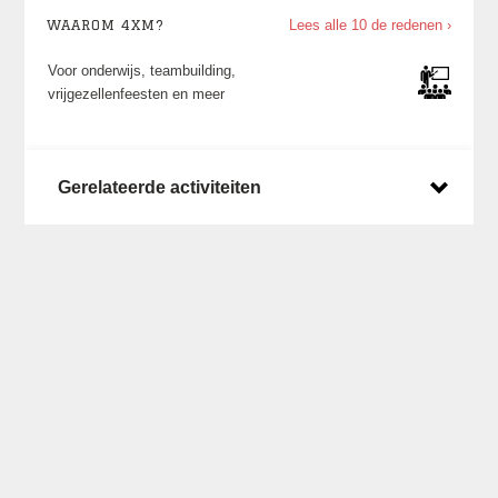
WAAROM 4XM?
Lees alle 10 de redenen ›
Voor onderwijs, teambuilding,
vrijgezellenfeesten en meer
Gerelateerde activiteiten
Laatste posts op X
Een overzicht van wat we zoal doen en waar
kun je vinden op ons
X account
.
Laatste nieuws