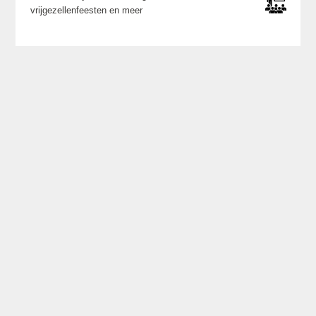
vrijgezellenfeesten en meer
Laatste posts op X
Een overzicht van wat we zoal doen en waar
kun je vinden op ons
X account
.
Laatste nieuws
Donderdag 03 april 2025
Creëer en leer met AI en AR Workshops