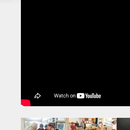
Op locatie door heel Nederland en België,
sinds 2004