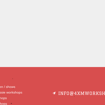
gen / shows
essie workshops
INFO@4XMWORKSH
hops
shops