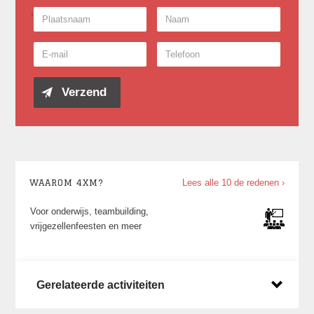
WAAROM 4XM?
Lees alle 10 de redenen ›
r onderwijs, teambuilding,
Voor jong 
jgezellenfeesten en meer
1000 deel
Gerelateerde activiteiten