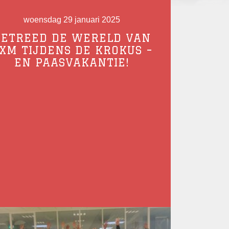
woensdag 29 januari 2025
BETREED DE WERELD VAN
XM TIJDENS DE KROKUS –
EN PAASVAKANTIE!