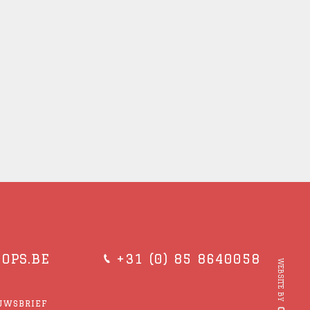
OPS.BE
+31 (0) 85 8640058
WEBSITE BY
EUWSBRIEF