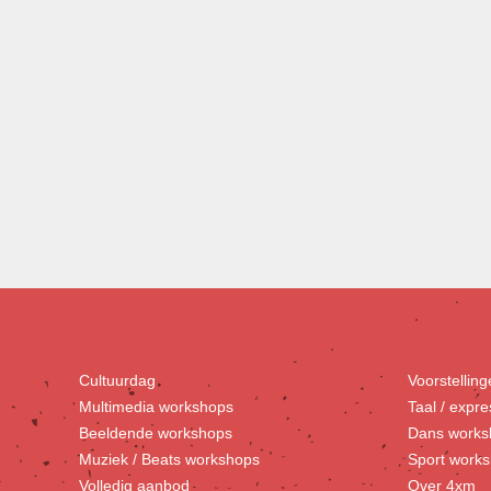
Cultuurdag
Voorstellin
Multimedia workshops
Taal / expr
Beeldende workshops
Dans works
Muziek / Beats workshops
Sport work
Volledig aanbod
Over 4xm