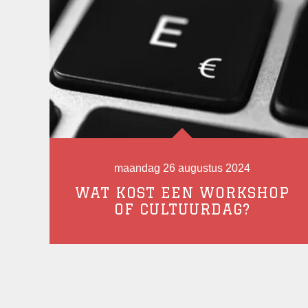
maandag 26 augustus 2024
WAT KOST EEN WORKSHOP
OF CULTUURDAG?