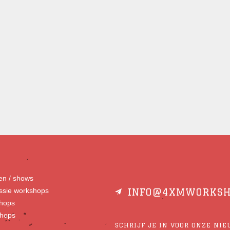
gen / shows
essie workshops
INFO@4XMWORKSH
hops
shops
SCHRIJF JE IN VOOR ONZE NI